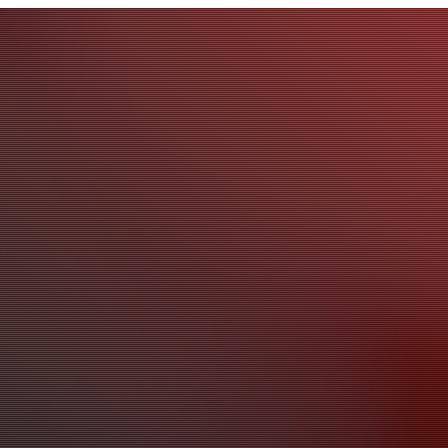
Judul
Pengarang
Subyek
ISBN/ISSN
Tipe Koleksi
Lokasi
GMD