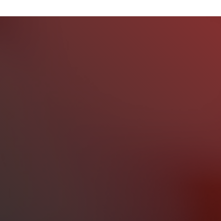
Judul
Pengarang
Subyek
ISBN/ISSN
Tipe Koleksi
Lokasi