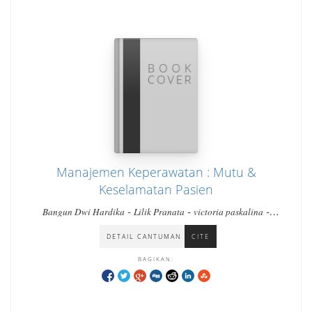
Manajemen Keperawatan : Mutu &
Keselamatan Pasien
-
-
-
Bangun Dwi Hardika
Lilik Pranata
victoria paskalina
-
-
-
rumondang paskalina
opsi suisno
leni chairani gultom
veni
-
-
-
-
budi lestari
enita sari
joko santoso
bayu abdi sukma
theresia
DETAIL CANTUMAN
CITE
rima libertyani
BAGIKAN: