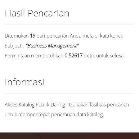
Strategi Pemasaran Harian Bisnis Indonesia
Profitabilitas, Pertumbuhan aset, dan Aset
Hasil Pencarian
pada Perwakilan Makassar
Tetap Terhadap Kebijakan Deviden dan
Kebijakan Utang / Predicting Corporate
Turnaround using Logistic Regression
Ditemukan
19
dari pencarian Anda melalui kata kunci:
Analysis: A Research on Bursa Malaysia
Companies / Minority Shareholders in
Subject :
"Business Management"
Malaysia: Is Their Right Protected? / Kepuasan
Permintaan membutuhkan
0.52617
detik untuk selesai
Pelanggan, Kepercayaan, dan Loyalitas
Pelanggan: Peran Variabel Pemoderasi
Switching Cost / Karakteristik Pemimpin
Informasi
terhadap Perilaku Kepemimpinan, Kinerja
Bawahan dan Pertumbuhan Usaha Industri
Kecil
Akses Katalog Publik Daring - Gunakan fasilitas pencarian
untuk mempercepat penemuan data katalog