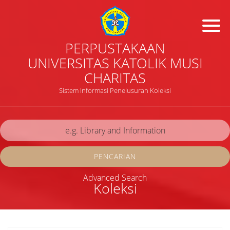
PERPUSTAKAAN
UNIVERSITAS KATOLIK MUSI
CHARITAS
Sistem Informasi Penelusuran Koleksi
PENCARIAN
Advanced Search
Koleksi