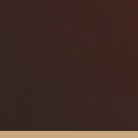
Judul
Pengarang
Subyek
ISBN/ISSN
Tipe Koleksi
Lokasi
GMD