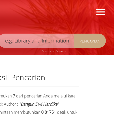
PENCARIAN
Advanced Search
sil Pencarian
emukan
7
dari pencarian Anda melalui kata
i:
Author :
"Bangun Dwi Hardika"
mintaan membutuhkan
0.81751
detik untuk