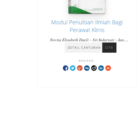
Modul Penulisan Ilmiah Bagi
Perawat Klinis
-
-
Novita Elisabeth Daeli
Sri Indaryati
Ian
-
-
Kurniawan
Bangun Dwi Hardika,
Sanny
DETAIL CANTUMAN
CITE
Frisca
BAGIKAN: