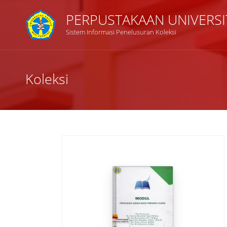
PERPUSTAKAAN UNIVERSI
Sistem Informasi Penelusuran Koleksi
Judul
Koleksi
Subyek
Tipe Koleksi
GMD
Pencarian