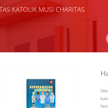
TAS KATOLIK MUSI CHARITAS
Pengarang
ISBN/ISSN
Lokasi
Ha
Dit
kunc
Per