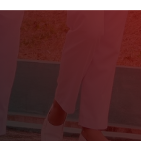
Judul
Pengarang
Subyek
ISBN/ISSN
Tipe Koleksi
Lokasi