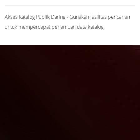
Akses Katalog Publik Daring - Gunakan fasilitas pencarian
untuk mempercepat penemuan data katalog
Judul
Pengarang
Subyek
ISBN/ISSN
Tipe Koleksi