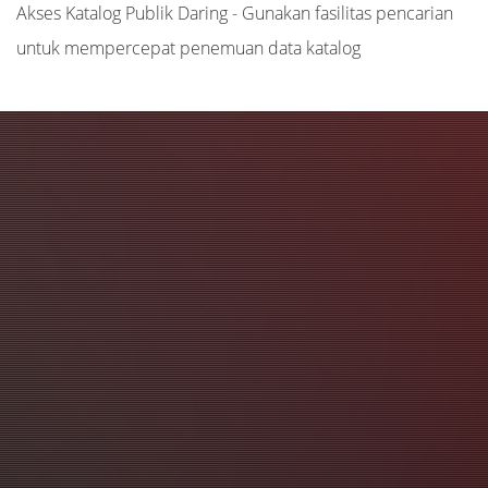
Akses Katalog Publik Daring - Gunakan fasilitas pencarian
untuk mempercepat penemuan data katalog
Judul
Pengarang
Subyek
ISBN/ISSN
Tipe Koleksi