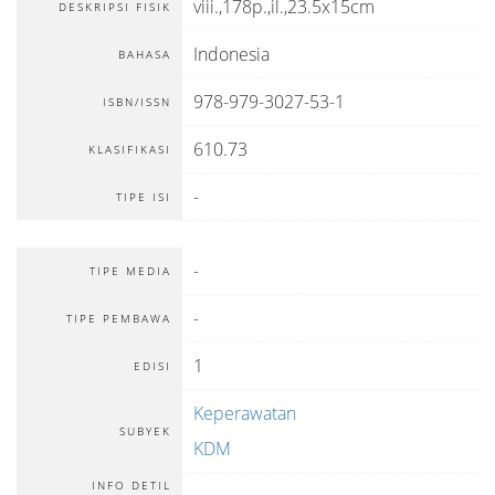
viii.,178p.,il.,23.5x15cm
DESKRIPSI FISIK
Indonesia
BAHASA
978-979-3027-53-1
ISBN/ISSN
610.73
KLASIFIKASI
-
TIPE ISI
-
TIPE MEDIA
-
TIPE PEMBAWA
1
EDISI
Keperawatan
SUBYEK
KDM
INFO DETIL