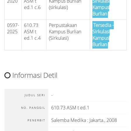
2020
ASM t
Kampus Burlian
Sirkulasi
ed.1 c.6
(sirkulasi)
Kampus
Burlian
0597-
610.73
Perpustakaan
Tersedia -
2025
ASM t
Kampus Burlian
Sirkulasi
ed.1 c.4
(Sirkulasi)
Kampus
Burlian
Informasi Detil
-
JUDUL SERI
610.73 ASM t ed.1
NO. PANGGIL
Salemba Medika
:
Jakarta
.,
2008
PENERBIT