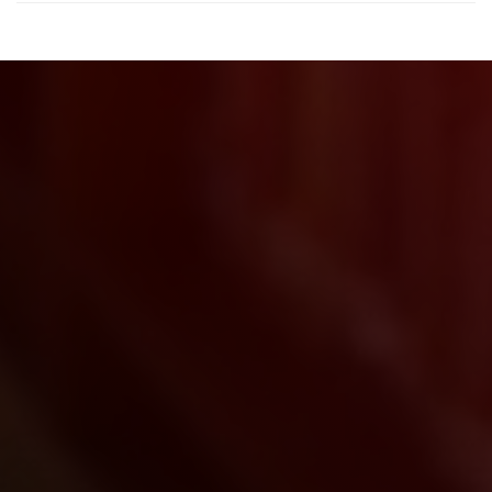
Judul
Pengarang
Subyek
ISBN/ISSN
Tipe Koleksi
Lokasi