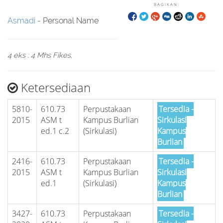
BAGIKAN:
Asmadi
- Personal Name
4 eks : 4 Mhs Fikes,
Ketersediaan
5810-
610.73
Perpustakaan
Tersedia -
2015
ASM t
Kampus Burlian
Sirkulasi
ed.1 c.2
(Sirkulasi)
Kampus
Burlian
2416-
610.73
Perpustakaan
Tersedia -
2015
ASM t
Kampus Burlian
Sirkulasi
ed.1
(Sirkulasi)
Kampus
Burlian
3427-
610.73
Perpustakaan
Tersedia -