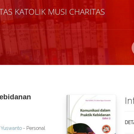
TAS KATOLIK MUSI CHARITAS
Pengarang
ISBN/ISSN
Lokasi
Kebidanan
In
DET
s Yuswanto
- Personal