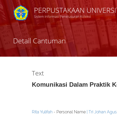
PERPUSTAKAAN UNIVERSI
Sistem Informasi Penelusuran Koleksi
Judul
Detail Cantuman
Subyek
Tipe Koleksi
Text
GMD
Komunikasi Dalam Praktik 
Pencarian
Rita Yulifah
- Personal Name
Tri Johan Agu