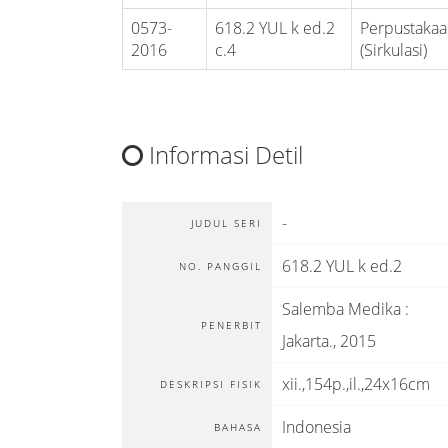
0573-
618.2 YUL k ed.2
Perpustakaa
2016
c.4
(Sirkulasi)
Informasi Detil
-
JUDUL SERI
618.2 YUL k ed.2
NO. PANGGIL
Salemba Medika
:
PENERBIT
Jakarta
.,
2015
xii.,154p.,il.,24x16cm
DESKRIPSI FISIK
Indonesia
BAHASA