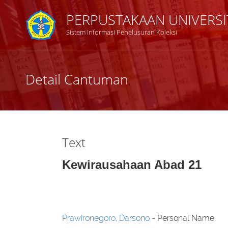
PERPUSTAKAAN UNIVERSI
Sistem Informasi Penelusuran Koleksi
Judul
Detail Cantuman
Subyek
Tipe Koleksi
Text
GMD
Kewirausahaan Abad 21
Pencarian
Prawironegoro, Darsono
- Personal Name