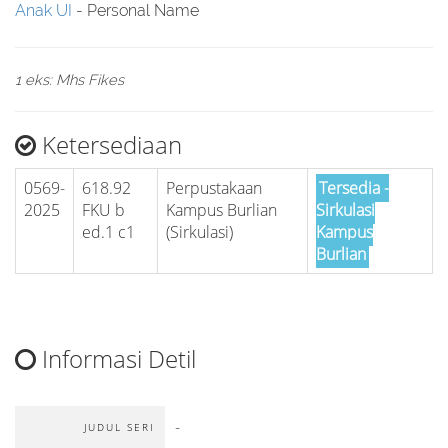
Anak UI
- Personal Name
1 eks: Mhs Fikes
Ketersediaan
0569-
618.92
Perpustakaan
Tersedia -
2025
FKU b
Kampus Burlian
Sirkulasi
ed.1 c1
(Sirkulasi)
Kampus
Burlian
Informasi Detil
-
JUDUL SERI