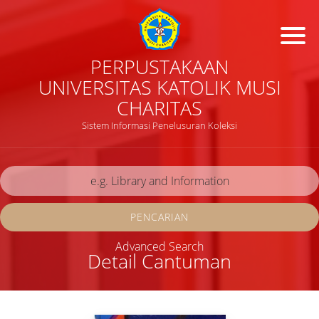
PERPUSTAKAAN
UNIVERSITAS KATOLIK MUSI
CHARITAS
Sistem Informasi Penelusuran Koleksi
PENCARIAN
Advanced Search
Detail Cantuman