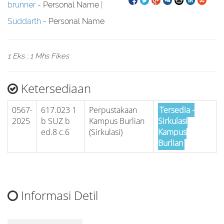
brunner
- Personal Name
Suddarth
- Personal Name
1 Eks : 1 Mhs Fikes
Ketersediaan
0567-
617.023 1
Perpustakaan
Tersedia -
2025
b SUZ b
Kampus Burlian
Sirkulasi
ed.8 c.6
(Sirkulasi)
Kampus
Burlian
Informasi Detil