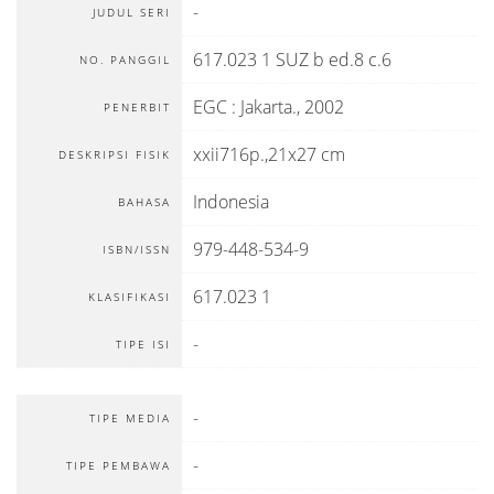
-
JUDUL SERI
617.023 1 SUZ b ed.8 c.6
NO. PANGGIL
EGC
:
Jakarta
.,
2002
PENERBIT
xxii716p.,21x27 cm
DESKRIPSI FISIK
Indonesia
BAHASA
979-448-534-9
ISBN/ISSN
617.023 1
KLASIFIKASI
-
TIPE ISI
-
TIPE MEDIA
-
TIPE PEMBAWA