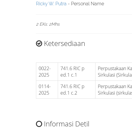
Ricky W. Putra
- Personal Name
2 EKs: 2Mhs
Ketersediaan
0022-
741.6 RIC p
Perpustakaan K
2025
ed.1 c.1
Sirkulasi (Sirkula
0114-
741.6 RIC p
Perpustakaan K
2025
ed.1 c.2
Sirkulasi (sirkulas
Informasi Detil