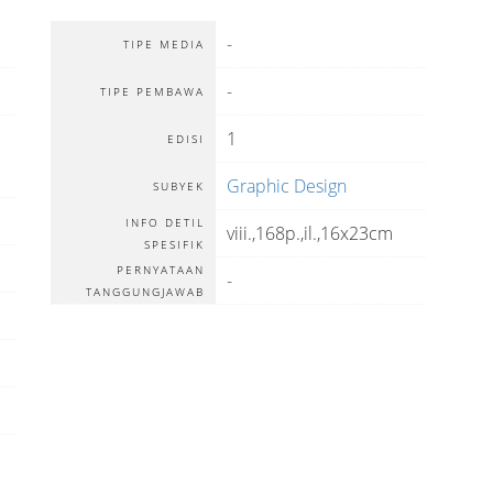
-
TIPE MEDIA
-
TIPE PEMBAWA
1
EDISI
Graphic Design
SUBYEK
INFO DETIL
viii.,168p.,il.,16x23cm
SPESIFIK
PERNYATAAN
-
TANGGUNGJAWAB