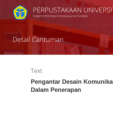
PERPUSTAKAAN UNIVERSI
Sistem Informasi Penelusuran Koleksi
Judul
Detail Cantuman
Subyek
Tipe Koleksi
Text
GMD
Pengantar Desain Komunikas
Dalam Penerapan
Pencarian