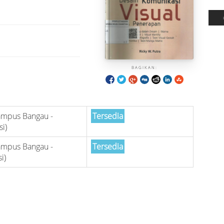
BAGIKAN:
ampus Bangau -
Tersedia
si)
ampus Bangau -
Tersedia
i)