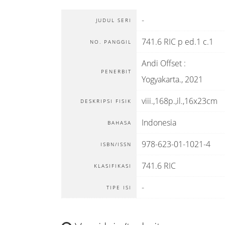
-
JUDUL SERI
741.6 RIC p ed.1 c.1
NO. PANGGIL
Andi Offset
:
PENERBIT
Yogyakarta
.,
2021
viii.,168p.,il.,16x23cm
DESKRIPSI FISIK
Indonesia
BAHASA
978-623-01-1021-4
ISBN/ISSN
741.6 RIC
KLASIFIKASI
-
TIPE ISI