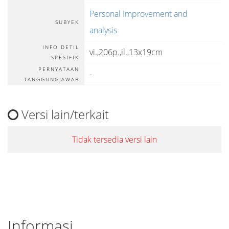
Personal Improvement and
SUBYEK
analysis
INFO DETIL
vi.,206p.,il.,13x19cm
SPESIFIK
PERNYATAAN
-
TANGGUNGJAWAB
Versi lain/terkait
Tidak tersedia versi lain
Informasi