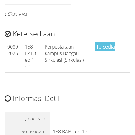
1 Eks:1 Mhs
Ketersediaan
0089-
158
Perpustakaan
Tersedia
2025
BAB t
Kampus Bangau -
ed.1
Sirkulasi (Sirkulasi)
c.1
Informasi Detil
-
JUDUL SERI
158 BAB t ed.1 c.1
NO. PANGGIL