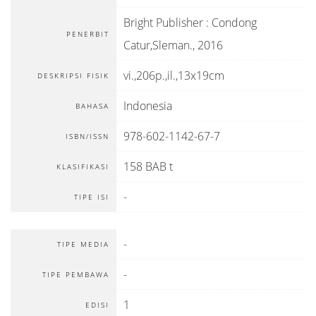
Bright Publisher
:
Condong
PENERBIT
Catur,Sleman
.,
2016
vi.,206p.,il.,13x19cm
DESKRIPSI FISIK
Indonesia
BAHASA
978-602-1142-67-7
ISBN/ISSN
158 BAB t
KLASIFIKASI
-
TIPE ISI
-
TIPE MEDIA
-
TIPE PEMBAWA
1
EDISI