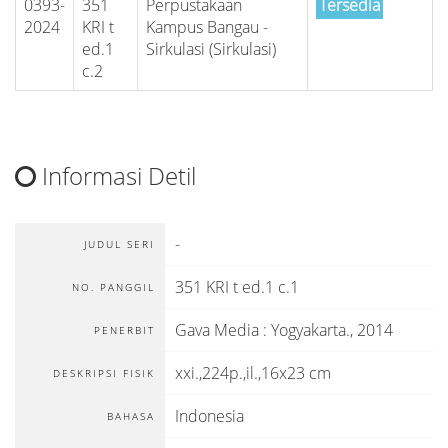
0393-
351
Perpustakaan
Tersedia
2024
KRI t
Kampus Bangau -
ed.1
Sirkulasi (Sirkulasi)
c.2
Informasi Detil
-
JUDUL SERI
351 KRI t ed.1 c.1
NO. PANGGIL
Gava Media
:
Yogyakarta
.,
2014
PENERBIT
xxi.,224p.,il.,16x23 cm
DESKRIPSI FISIK
Indonesia
BAHASA