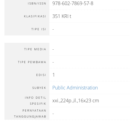
978-602-7869-57-8
ISBN/ISSN
351 KRI t
KLASIFIKASI
-
TIPE ISI
-
TIPE MEDIA
-
TIPE PEMBAWA
1
EDISI
Public Administration
SUBYEK
INFO DETIL
xxi.,224p.,il.,16x23 cm
SPESIFIK
PERNYATAAN
-
TANGGUNGJAWAB