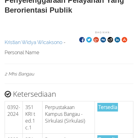
Penyelenggaraan Pelayanan Yang
Berorientasi Publik
BAGIKAN:
Kristian Widya Wicaksono
-
Personal Name
2 Mhs Bangau
Ketersediaan
0392-
351
Perpustakaan
Tersedia
2024
KRI t
Kampus Bangau -
ed.1
Sirkulasi (Sirkulasi)
c.1