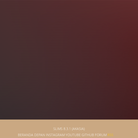
Judul
Pengarang
Subyek
ISBN/ISSN
Tipe Koleksi
Lokasi
GMD
SLIMS 8.3.1 (AKASIA)
BERANDA DEPAN
INSTAGRAM
YOUTUBE
GITHUB
FORUM
RSS
Pencarian