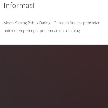
Informasi
Akses Katalog Publik Daring - Gunakan fasilitas pencarian
untuk mempercepat penemuan data katalog
Judul
Pengarang
Subyek
ISBN/ISSN