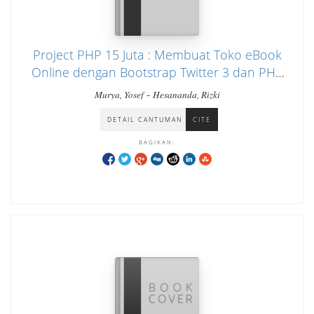
Project PHP 15 Juta : Membuat Toko eBook
Online dengan Bootstrap Twitter 3 dan PHP
MySQL
-
Murya, Yosef
Hesananda, Rizki
DETAIL CANTUMAN
CITE
BAGIKAN: